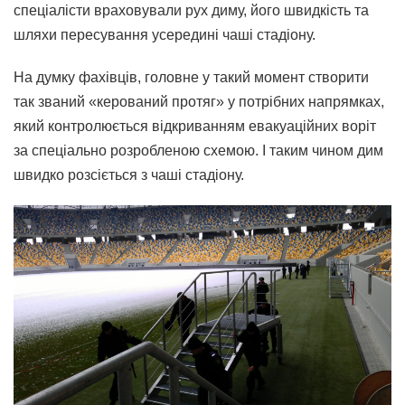
спеціалісти враховували рух диму, його швидкість та
шляхи пересування усередині чаші стадіону.
На думку фахівців, головне у такий момент створити
так званий «керований протяг» у потрібних напрямках,
який контролюється відкриванням евакуаційних воріт
за спеціально розробленою схемою. І таким чином дим
швидко розсіється з чаші стадіону.