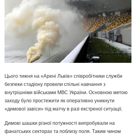
Цього тижня на «Арені Львів» співробітники служби
безпеки стадіону провели спільні навчання з
внутрішніми військами МВС України. Основною метою
заходу було простежити як оперативно уникнути
«димової завіси» під матчу в разі екстреної ситуації.
Димові шашки різної потужності випробували на
фанатських секторах та поблизу поля. Таким чином