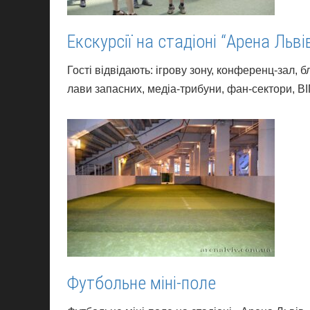
Екскурсії на стадіоні “Арена Льві
Гості відвідають: ігрову зону, конференц-зал, 
лави запасних, медіа-трибуни, фан-сектори, ВІП-
Футбольне міні-поле