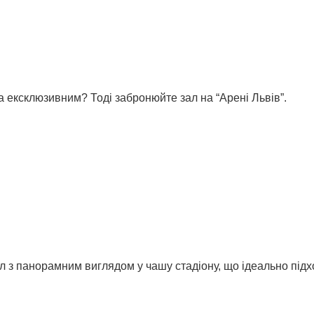
а ексклюзивним? Тоді забронюйте зал на “Арені Львів”.
л з панорамним виглядом у чашу стадіону, що ідеально підх