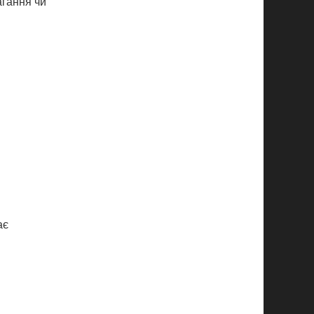
агання чи
ає