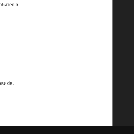
юбителів
виків.