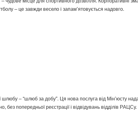
 – чудове місце для спортивного дозвілля. Корпоративні зм
тболу – це завжди весело і запам’ятовується надовго.
ії шлюбу – “шлюб за добу”. Ця нова послуга від Мін’юсту над
, без попередньої реєстрації і відвідувань відділів РАЦСу.