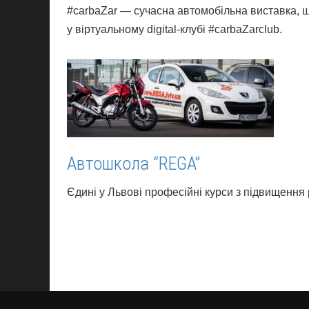
#carbaZar — сучасна автомобільна виставка, щ
у віртуальному digital-клубі #carbaZarclub.
Автошкола “REGA”
Єдині у Львові професійні курси з підвищення 