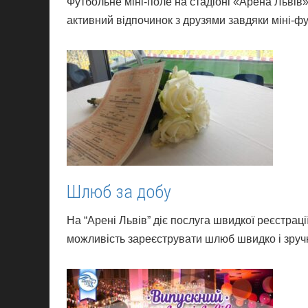
Футбольне міні-поле на стадіоні «Арена Львів»
активний відпочинок з друзями завдяки міні-фу
Шлюб за добу
На “Арені Львів” діє послуга швидкої реєстрац
можливість зареєструвати шлюб швидко і зручно