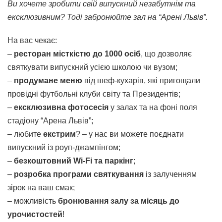
Ви хочете зробити свій випускний незабутнім та
ексклюзивним? Тоді забронюйте зал на “Арені Львів”.
На вас чекає:
–
ресторан місткістю до 1000 осіб
, що дозволяє
святкувати випускний усією школою чи вузом;
–
продумане меню
від шеф-кухарів, які пригощали
провідні футбольні клуби світу та Президентів;
–
ексклюзивна фотосесія
у залах та на фоні поля
стадіону “Арена Львів”;
– любите
екстрим
? – у нас ви можете поєднати
випускний із роуп-джампінгом;
–
безкоштовний Wi-Fi та паркінг
;
–
розробка програми святкування
із залученням
зірок на ваш смак;
– можливість
бронювання залу за місяць до
урочистостей
!