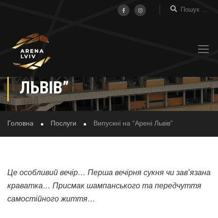
ВИПУСКНІ НА “АРЕНІ
ЛЬВІВ”
Головна
Послуги
Випускні на “Арені Львів”
Це особливий вечір… Перша вечірня сукня чи зав’язана
краватка… Присмак шампанського та передчуття
самостійного життя…