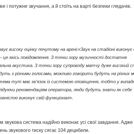
 і потужне звучання, а й стоїть на варті безпеки глядачів.
вує високу оцінку почутому на арені:
«Звук на стадіоні виконує 
а – це якісь повідомлення. З точки зору музичності достатня
альна акустика. З точки зору супроводу матчу дуже високий с
дуть з різними голосами, можливо говорити будуть на різних м
тема тут має зв'язок із системою оповіщення, тобто у випад
слідуючи рекомендаціям оператора, люди будуть знати як себе
вністю виконує свій функціонал».
м звукова система надійно виконає усі свої завдання. Адже 
вень звукового тиску сягає 104 децибели.