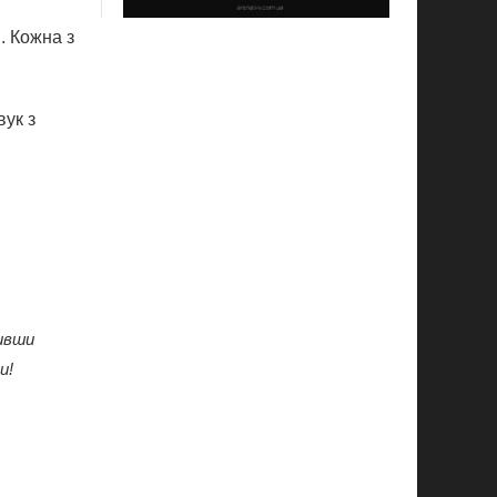
. Кожна з
вук з
чивши
и!