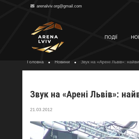
arenalviv.org@gmail.com
НОВИНИ
ПОДІЇ
НО
Головна
Новини
Звук на «Арені Львів»: найви
Звук на «Арені Львів»: най
21.03.2012