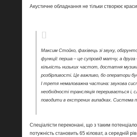
Акустичне обладнання не тільки створює красиве
Максим Стойко, фахівець зі звуку, обгрунто
функції: перша – це супровід матчу, а друг
кількість низьких частот, достатня музик
розбірливості. Це важливо, бо оператори бу
І третя немаловажна частина: звукова сис
необхідності трансляція переривається і, 
поводити в екстрених випадках. Система по
Спеціалісти переконані, що з таким потенціало
потужність становить 65 кіловат, а середній рі