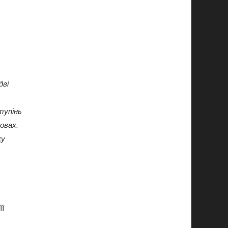
дві
тупінь
овах.
ку
її