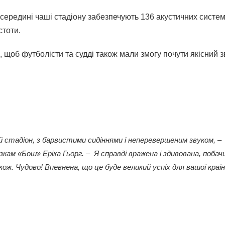
усередині чаші стадіону забезпечують 136 акустичних систем
стоти.
 щоб футболісти та судді також мали змогу почути якісний з
 стадіон, з барвистими сидіннями і неперевершеним звуком, –
зкам «Бош» Еріка Гьорг
. – Я справді вражена і здивована, поба
ож. Чудово! Впевнена, що це буде великий успіх для вашої країн