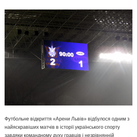
Футбольне відкриття «Арени Львів» відбулося одним з
найяскравіших матчів в історії українського спорту
завдяки командному духу гравців і незрівнянній