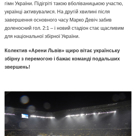
гімн України. Підігріті такою вболіваницькою участю,
українці активувалися. На другій хвилині після
завершення основного часу Марко Девіч забив
доленосний гол. 2:1 – і новий стадіон стає щасливим
для національної збірної України.
Колектив «Арени Львів» щиро вітає українську
збірну з перемогою і бажає команді подальших
звершень!