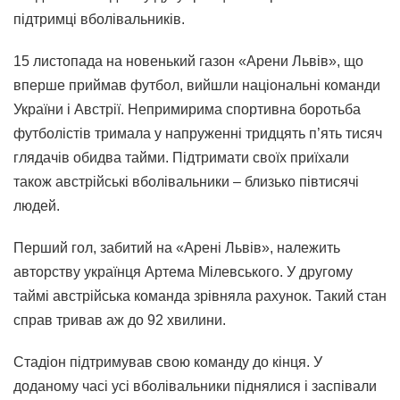
підтримці вболівальників.
15 листопада на новенький газон «Арени Львів», що
вперше приймав футбол, вийшли національні команди
України і Австрії. Непримирима спортивна боротьба
футболістів тримала у напруженні тридцять п’ять тисяч
глядачів обидва тайми. Підтримати своїх приїхали
також австрійські вболівальники – близько півтисячі
людей.
Перший гол, забитий на «Арені Львів», належить
авторству українця Артема Мілевського. У другому
таймі австрійська команда зрівняла рахунок. Такий стан
справ тривав аж до 92 хвилини.
Стадіон підтримував свою команду до кінця. У
доданому часі усі вболівальники піднялися і заспівали