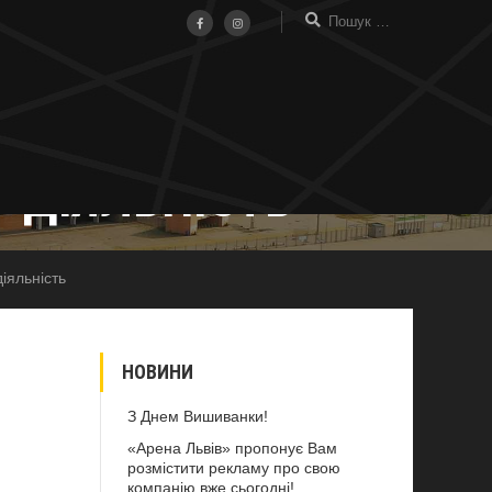
РЕЄСТРУ ПРО
 ДІЯЛЬНІСТЬ
іяльність
НОВИНИ
З Днем Вишиванки!
«Арена Львів» пропонує Вам
розмістити рекламу про свою
компанію вже сьогодні!